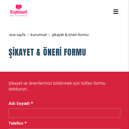
ana sayfa
kurumsal
şi̇kayet & öneri̇ formu
ŞİKAYET & ÖNERİ FORMU
Şikayet ve önerilerinizi bildirmek için lütfen formu
doldurun.
Adı Soyadı *
Telefon *